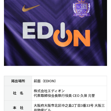
掲出場所
前面（EDION）
株式会社エディオン
社 名
代表取締役会長執行役員 CEO 久保 允誉
大阪府大阪市北区中之島2丁目3番33号 大阪三
本 社
井物産ビル