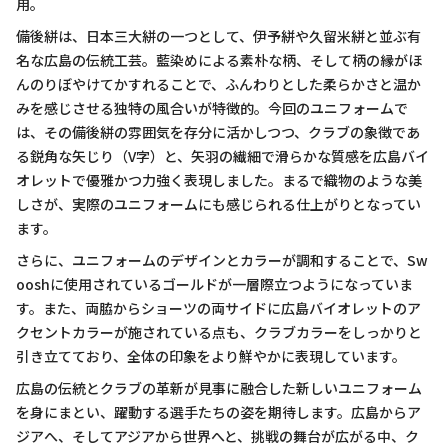
用。
備後絣は、日本三大絣の一つとして、伊予絣や久留米絣と並ぶ有
名な広島の伝統工芸。藍染めによる素朴な柄、そして柄の縁がほ
んのりぼやけてかすれることで、ふんわりとした柔らかさと温か
みを感じさせる独特の風合いが特徴的。今回のユニフォームで
は、その備後絣の雰囲気を存分に活かしつつ、クラブの象徴であ
る鋭角な矢じり（V字）と、矢羽の繊細で滑らかな質感を広島バイ
オレットで優雅かつ力強く表現しました。まるで織物のような美
しさが、実際のユニフォームにも感じられる仕上がりとなってい
ます。
さらに、ユニフォームのデザインとカラーが調和することで、Sw
ooshに使用されているゴールドが一層際立つようになっていま
す。また、両脇からショーツの両サイドに広島バイオレットのア
クセントカラーが施されている点も、クラブカラーをしっかりと
引き立てており、全体の印象をより鮮やかに表現しています。
広島の伝統とクラブの革新が見事に融合した新しいユニフォーム
を身にまとい、躍動する選手たちの姿を期待します。広島からア
ジアへ、そしてアジアから世界へと、挑戦の舞台が広がる中、ク