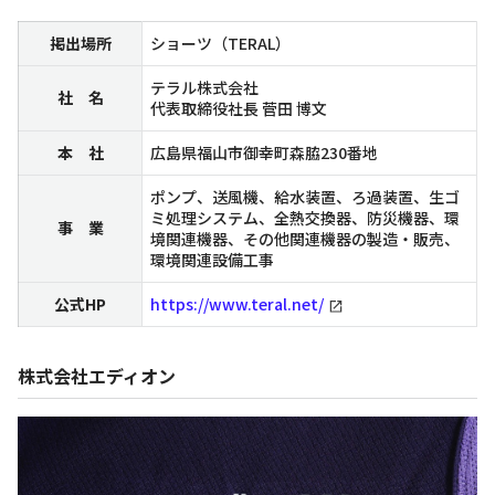
掲出場所
ショーツ（TERAL）
テラル株式会社
社 名
代表取締役社長 菅田 博文
本 社
広島県福山市御幸町森脇230番地
ポンプ、送風機、給水装置、ろ過装置、生ゴ
ミ処理システム、全熱交換器、防災機器、環
事 業
境関連機器、その他関連機器の製造・販売、
環境関連設備工事
公式HP
https://www.teral.net/
株式会社エディオン