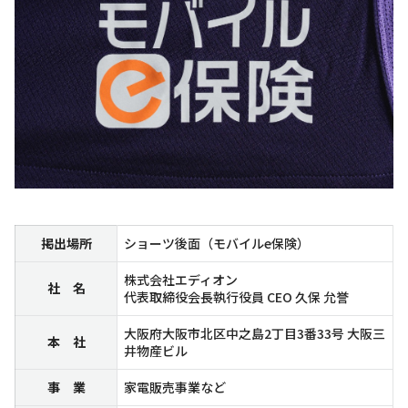
掲出場所
ショーツ後面（モバイルe保険）
株式会社エディオン
社 名
代表取締役会長執行役員 CEO 久保 允誉
大阪府大阪市北区中之島2丁目3番33号 大阪三
本 社
井物産ビル
事 業
家電販売事業など