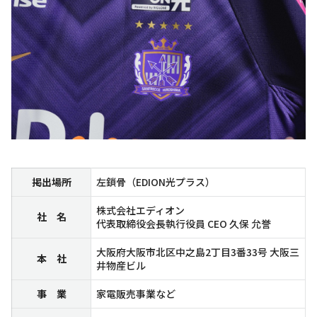
掲出場所
左鎖骨（EDION光プラス）
株式会社エディオン
社 名
代表取締役会長執行役員 CEO 久保 允誉
大阪府大阪市北区中之島2丁目3番33号 大阪三
本 社
井物産ビル
事 業
家電販売事業など