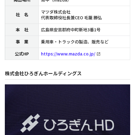
マツダ株式会社
社 名
代表取締役社長兼CEO 毛籠 勝弘
本 社
広島県安芸郡府中町新地3番1号
事 業
乗用車・トラックの製造、販売など
公式HP
https://www.mazda.co.jp/
株式会社ひろぎんホールディングス