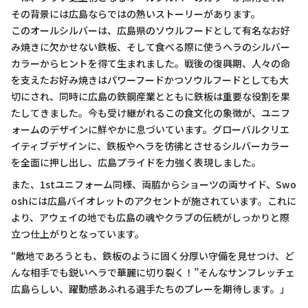
その背景には広島ならではの熱いストーリーがあります。
このオールシルバーは、広島県のソウルフードとして有名なお好
み焼きに欠かせない鉄板、そして食べる際に使うヘラのシルバー
カラーからヒントを得て生まれました。戦後の復興期、人々の命
を支えたお好み焼きはパワーフードかつソウルフードとしても大
切にされ、同時に広島の鉄鋼産業とともに鉄板は重要な役割を果
たしてきました。今も受け継がれるこの食文化の象徴が、ユニフ
ォームのデザインに鮮やかに息づいています。グローバルクリエ
イティブデザインに、鉄板やヘラを彷彿とさせるシルバーカラー
を全面に押し出し、広島プライドを力強く表現しました。
また、1stユニフォーム同様、両脇からショーツの両サイド、Swo
oshには広島バイオレットのアクセントが施されています。これに
より、アウェイの地でも広島の魂やクラブの伝統がしっかりと際
立つ仕上がりとなっています。
“敵地であろうとも、鉄板のように固く分厚い守備を見せつけ、ど
んな相手でも鋭いヘラで華麗に切り裂く！”そんなサンフレッチェ
広島らしい、躍動感あふれる選手たちのプレーを期待します。」