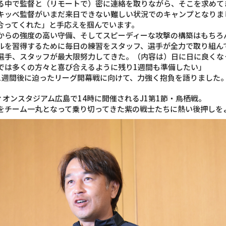
る中で監督と（リモートで）密に連絡を取りながら、そこを求めて
キッべ監督がいまだ来日できない難しい状況でのキャンプとなりま
合ってくれた」と手応えを掴んでいます。
からの強度の高い守備、そしてスピーディーな攻撃の構築はもちろ
ルを習得するために毎日の練習をスタッフ、選手が全力で取り組ん
選手、スタッフが最大限努力してきた。（内容は）日に日に良くな
では多くの方々と喜び合えるように残り1週間も準備したい」
1週間後に迫ったリーグ開幕戦に向けて、力強く抱負を語りました
ィオンスタジアム広島で14時に開催されるJ1第1節・鳥栖戦。
をチーム一丸となって乗り切ってきた紫の戦士たちに熱い後押しを