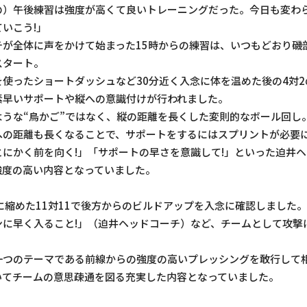
の）午後練習は強度が高くて良いトレーニングだった。今日も変わ
いこう!」
チが全体に声をかけて始まった15時からの練習は、いつもどおり磯
スタート。
使ったショートダッシュなど30分近く入念に体を温めた後の4対
素早いサポートや縦への意識付けが行われました。
ような“鳥かご”ではなく、縦の距離を長くした変則的なボール回し
への距離も長くなることで、サポートをするにはスプリントが必要
にかく前を向く!」「サポートの早さを意識して!」といった迫井
強度の高い内容となっていました。
に縮めた11対11で後方からのビルドアップを入念に確認しました。
ンに早く入ること!」（迫井ヘッドコーチ）など、チームとして攻撃
一つのテーマである前線からの強度の高いプレッシングを敢行して
いてチームの意思疎通を図る充実した内容となっていました。