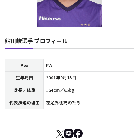
鮎川峻選手 プロフィール
Pos
FW
生年月日
2001年9月15日
身長／体重
164cm／65kg
代表辞退の理由
左足外側痛のため