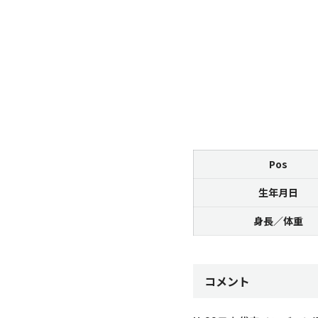
Pos
生年月日
身長／体重
コメント