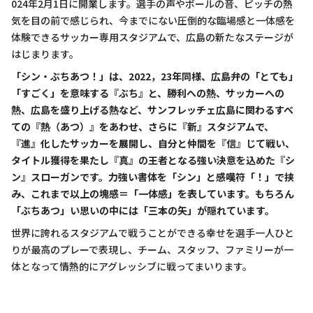
024年2月1日に開業します。選手の声やボールの音、ピッチの熱
気を目の前で感じられ、今までにない圧倒的な臨場感と一体感を
体験できるサッカー専用スタジアムで、広島の新たなステージが
はじまります。
「シン・ぶちあつ！」は、2022，23年同様、広島弁の「とても」
「すごく」を意味する『ぶち』と、勝利への熱、サッカーへの
熱、広島を盛り上げる熱など、サンフレッチェ広島に関わるすべ
ての『熱（あつ）』をあわせ、さらに『新』スタジアムで、
『進』化したサッカーを展開し、自分と仲間を『信』じて戦い、
タイトル獲得を果たし『真』の王者となる強い決意を込めた『シ
ン』スローガンです。力強い書体を「シン」と感嘆符「！」で挟
み、これまで以上の塊感＝「一体感」を表しています。もちろん
「ぶちあつ」い思いの中には「三本の矢」が隠れています。
世界に誇れるスタジアムで戦うことができる幸せを選手一人ひと
りが最高のプレーで表現し、チーム、スタッフ、ファミリーが一
体となって情熱的にアグレッシブに戦ってまいります。