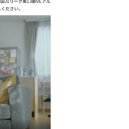
1リーグ第13節vs.アル
しください。