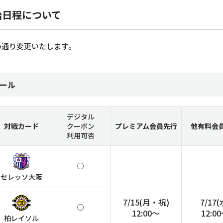
始日程について
の通り変更いたします。
ール
デジタル
対戦カード
クーポン
プレミアム
会員先行
他有料会
利用可否
○
セレッソ大阪
7/15(月・祝)
7/17(
○
12:00～
12:0
柏レイソル