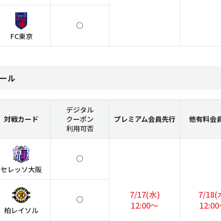
○
FC東京
ール
デジタル
対戦カード
クーポン
プレミアム
会員先行
他有料会
利用可否
○
セレッソ大阪
7/17(水)
7/18(
○
12:00～
12:0
柏レイソル