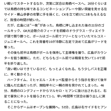
い戦いでスタートするなか、次第に試合は鳥栖ペースへ。20分ぐらいま
では鳥栖の持ち味であるコンビネーションプレーや鋭い突破を見せる左
サイド・横山歩夢の攻撃に手を焼くと、CKを立て続けに3本も与えるな
ど、我慢の時間が続いた。
だが、広島には“一発”があった。鳥栖に押し込まれた後の21分のゴ
ールキック、GK大迫敬介のフィードを前線のドウグラス・ヴィエイラ
が頭で競り勝つと、ボールはゴール前でフリーとなっていたマルコス・
ジュニオールへ。これを背番号10が冷静に左足で決めて広島がリードを
奪った。
その後も前半は鳥栖がボールを保持して主導権を握り、広島がカウン
ターを狙う展開に。ただ、どちらもゴール前では精度を欠いて1-0で前
半を折り返した。
「良い戦いはできているけど、もっとよくなれる。もう少しパスを正確
に、早く動かそう」
ハーフタイム、ミヒャエル・スキッベ監督からそう指示を受けて後半
に臨んだ広島だったが、開始早々に一瞬の隙を突かれてしまった。46
分、鳥栖のロングフィードからマルセロ・ヒアンに抜け出されると、右
足で豪快にネットを揺らされて1-1。早い時間帯で試合は振り出しに戻
ることになった。
そこからゲームはオープンな展開へ。53分、広島は右サイドをヒアン