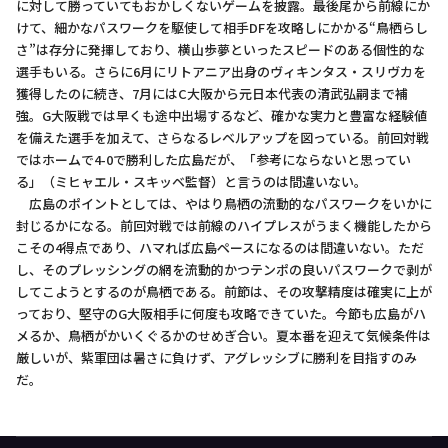
に対して勝っていてもおかしくないゲームを披露。最後尾から前線にか
けて、細かなパスワークを駆使して相手DFを攻略しにかかる“鳥栖らし
さ”は存分に発揮しており、横山歩夢といったスピードのある個性的な
選手もいる。さらに6月にリトアニア出身のヴィキンタス・スリヴカを
獲得したのに続き、7月にはC大阪から元日本代表の清武弘嗣まで補
強。G大阪戦では早くも途中出場するなど、確かな実力と豊富な経験値
を備えた選手を加えて、さらなるレベルアップを図っている。前回対戦
ではホームで4-0で勝利した広島だが、「参考にならないと思ってい
る」（ミヒャエル・スキッベ監督）と言うのは間違いない。
広島のポイントとしては、やはり鳥栖の流動的なパスワークをいかに
封じるかになる。前回対戦では前線のハイプレスがうまく機能したから
こその4得点であり、ハマれば広島ペースになるのは間違いない。ただ
し、そのプレッシングの網を流動的かつテンポの良いパスワークで剥が
してこようとするのが鳥栖である。前節は、その攻撃精度は確実に上が
っており、堅守のG大阪相手に何度も攻略できていた。今節も広島がハ
メるか、鳥栖がかいくぐるかのせめぎ合い。夏本番を迎えて気候条件は
厳しいが、紫軍団は暑さに負けず、アグレッシブに勝利を目指すのみ
だ。