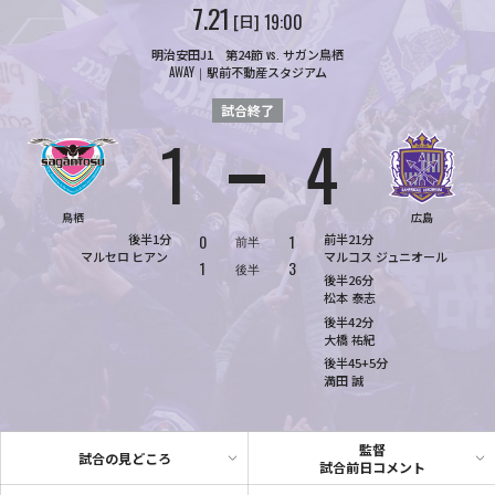
7.21
19:00
日
明治安田J1 第24節
vs.
サガン鳥栖
AWAY
駅前不動産スタジアム
試合終了
1
4
対
鳥栖
広島
後半1分
0
1
前半21分
前半
マルセロ
ヒアン
マルコス
ジュニオール
1
3
後半
後半26分
松本
泰志
後半42分
大橋
祐紀
後半45+5分
満田
誠
監督
試合の見どころ
試合前日コメント