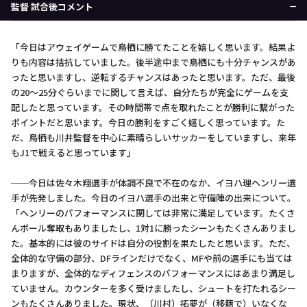
監督 試合後コメント
「今日はアウェイゲームで鳥栖に勝てたことを嬉しく思います。結果よ
りも内容は拮抗していました。後半途中まで鳥栖にも十分チャンスがあ
ったと思いますし、逆転するチャンスはあったと思います。ただ、最後
の20～25分ぐらいまでに関して言えば、自分たちが完全にゲームを支
配したと思っています。その時間帯で点を取れたことが勝利に繋がった
ポイントだと思います。今日の勝利をすごく嬉しく思っています。た
だ、鳥栖も川井監督を中心に素晴らしいサッカーをしていますし、来年
もJ1で戦えると思っています」
──今日は佐々木翔選手が体調不良で不在のなか、イヨハ理ヘンリー選
手が先発しました。今日のイヨハ選手の出来と守備陣の出来について。
「ヘンリーのパフォーマンスに関しては非常に満足しています。たくさ
んボール奪取もありましたし、1対1に勝ったシーンもたくさんありまし
た。基本的には彼のサイドは自分の役割を果たしたと思います。ただ、
全体的な守備の部分、DFラインだけでなく、MFや前の選手にも当ては
まりますが、全体的なディフェンスのパフォーマンスにはあまり満足し
ていません。カウンターを多く受けましたし、シュートを打たれるシー
ンもたくさんありました。現状、（川村）拓夢が（移籍で）いなくな