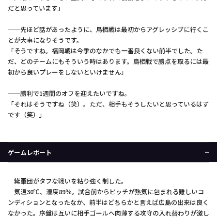
だと思っています」
──先ほど話があったように、鳥栖戦は最初からアグレッシブに行くこ
とが大事になりそうです。
「そうですね。福岡戦は今季のなかでも一番良くない前半でした。た
だ、どのチームにもそういう時はあります。鳥栖戦で勝点を取るには最
初から良いプレーをしないといけません」
──勝利で1週間のオフを迎えたいですね。
「それはそうですね（笑）。ただ、相手もそうしたいと思っているはず
です（笑）」
ゲームレポート
紫軍団がタフな戦いを粘り強く制した。
気温30℃、湿度89％。試合前からピッチが熱気に包まれる難しいコ
ンディションとなったなか、前半はどちらかと言えば広島の出来は良く
なかった。序盤は互いに相手ゴールへ肉薄する攻守の入れ替わりが激し