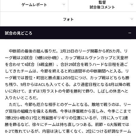
監督
ゲームレポート
試合後コメント
フォト
試合の見どころ
中断前の最後の踏ん張りだ。2月23日のリーグ開幕から約5カ月、リ
ーグ戦は23試合（9勝10分4敗）、カップ戦はルヴァンカップと天皇杯
を合わせて6試合（6戦全勝）、合計29試合を戦うハードな日程を過ご
してきたチームは、今節を終えると約2週間半の中断期間へと入る。リ
ーグ戦では首位・町田と勝点差12の5位につけ、カップ戦はどちらも勝
ち残り、9月からはACLも入ってくる。より過密日程となる8月以降の戦
いに向けて、まずは7月ラストの今節を勝利で飾り、しばしの休息へと
入りたいところだ。
ただし、今節も厄介な相手とのゲームとなる。敵地で戦うのは、リー
グ屈指の組織力を備える鳥栖。今季は序盤戦から苦しみ、今季ここまで
7勝2分14敗の17位と残留圏ギリギリの位置にいるが、7月に入って2連
勝を飾るなど、徐々にチームは持ち直しつつある。前節・G大阪戦では
0-2で敗れているが、内容は決して悪くなく、2位につける好調なチーム