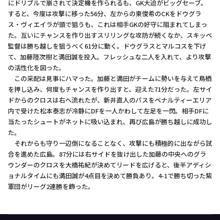
にドリブルで崩されて決定機を作られるも、GK大迫がビッグセーブ。
すると、今度は攻撃に移った56分、左からの東俊希のCKをドウグラ
ス・ヴィエイラが頭で狙うも、これは相手GKの好守に阻まれてしまっ
た。互いにチャンスを作り出すスリリングな攻防が続くなか、スキッベ
監督は勝ち越しを狙うべく61分に動く。ドウグラスとマルコスを下げ
て、加藤陸次樹と満田誠を投入。フレッシュな二人を入れて、より攻撃
の活性化を図った。
この采配は見事にハマった。加藤と満田がチームに勢いを与えて鳥栖
を押し込み、何度もチャンスを作り出すと、迎えた71分だった。左サイ
ドからのクロスは右へ流れたが、新井直人のパスをペナルティーエリア
内で受けた松本泰志が冷静にDFを一人かわして左足を一閃。相手DFに
当たったシュートがネットに吸い込まれ、再び広島が勝ち越しに成功し
た。
それからも守り一辺倒になることなく、攻撃にも積極的に出ながら試
合を進めた広島。87分には右サイドを抜け出した加藤の中央へのグラ
ウンダーのクロスを大橋祐紀が決めてリードを広げると、後半アディシ
ョナルタイムにも満田誠が4点目を決めて勝負あり。4-1で勝ち切った紫
軍団がリーグ2連勝を飾った。