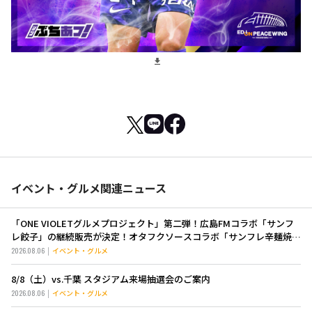
イベント・グルメ関連ニュース
「ONE VIOLETグルメプロジェクト」第二弾！広島FMコラボ「サンフ
レ餃子」の継続販売が決定！オタフクソースコラボ「サンフレ辛麺焼き
そば」も新登場！
2026.08.06
イベント・グルメ
8/8（土）vs.千葉 スタジアム来場抽選会のご案内
2026.08.06
イベント・グルメ