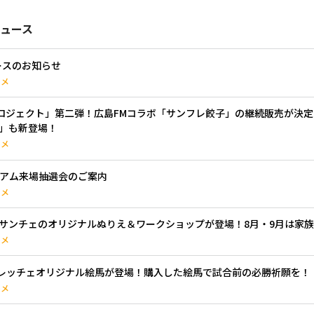
ュース
ブースのお知らせ
ルメ
ルメプロジェクト」第二弾！広島FMコラボ「サンフレ餃子」の継続販売が決
」も新登場！
ルメ
タジアム来場抽選会のご案内
ルメ
es】DJサンチェのオリジナルぬりえ＆ワークショップが登場！8月・9月は
ルメ
ンフレッチェオリジナル絵馬が登場！購入した絵馬で試合前の必勝祈願を！
ルメ