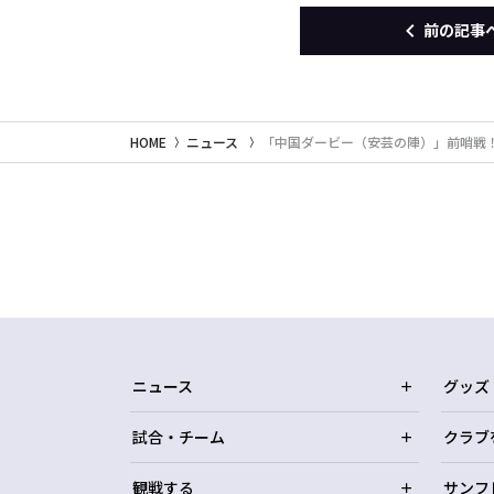
前の記事
HOME
ニュース
「中国ダービー（安芸の陣）」前哨戦
ニュース
グッズ
試合・チーム
クラブ
観戦する
サンフ