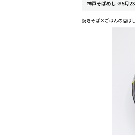
神戸そばめし ※5月2
焼きそば×ごはんの香ば