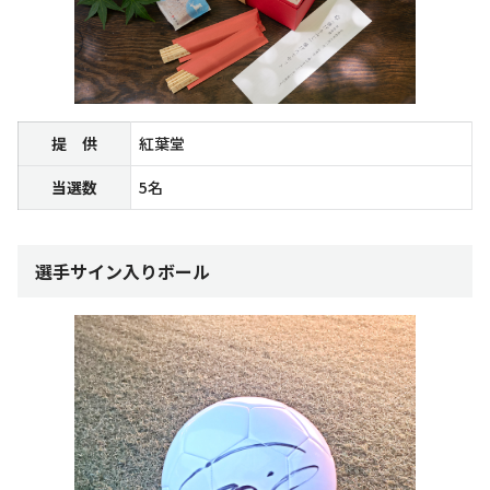
提 供
紅葉堂
当選数
5名
選手サイン入りボール