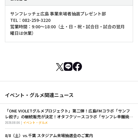
サンフレッチェ広島 事業来場者抽選プレゼント部
TEL：082-259-3220
営業時間：9:00～18:00（土・日・祝・試合日・試合の翌月
曜日は休業）
イベント・グルメ関連ニュース
「ONE VIOLETグルメプロジェクト」第二弾！広島FMコラボ「サンフ
レ餃子」の継続販売が決定！オタフクソースコラボ「サンフレ辛麺焼き
そば」も新登場！
2026.08.06
イベント・グルメ
8/8（土）vs.千葉 スタジアム来場抽選会のご案内