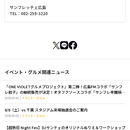
サンフレッチェ広島
TEL：082-259-3220
イベント・グルメ関連ニュース
「ONE VIOLETグルメプロジェクト」第二弾！広島FMコラボ「サンフ
レ餃子」の継続販売が決定！オタフクソースコラボ「サンフレ辛麺焼き
そば」も新登場！
2026.08.06
イベント・グルメ
8/8（土）vs.千葉 スタジアム来場抽選会のご案内
2026.08.06
イベント・グルメ
【超熱狂 Night Fes】DJサンチェのオリジナルぬりえ＆ワークショップ