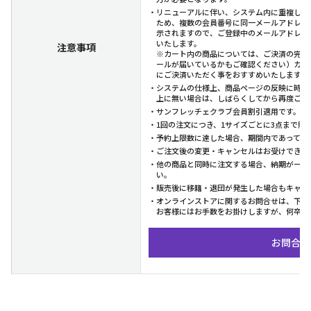
・リニューアルに伴い、システム内に重複した
ため、複数の会員番号に同一メールアドレス
示されますので、ご登録中のメールアドレス
いたします。
注意事項
※カート内の商品については、ご決済の完了
ールが届いているかもご確認ください）カー
にご決済いただく事をおすすめいたします。
・システムの仕様上、商品ページの反映に時間
上に無い場合は、しばらくしてから再度ご確
・サンフレッチェクラブ会員割引適用です。（プ
・1回の注文につき、1サイズごとに3点まで購
・予約上限数に達した場合、期間内であっても
・ご注文後の変更・キャンセルはお受けできか
・他の商品と同時に注文する場合、納期が一番
い。
・販売後に移籍・退団が発生した場合もキャン
・オンラインストアに関するお問合せは、下記
お客様にはお手数をお掛けしますが、何卒よ
お問合せ