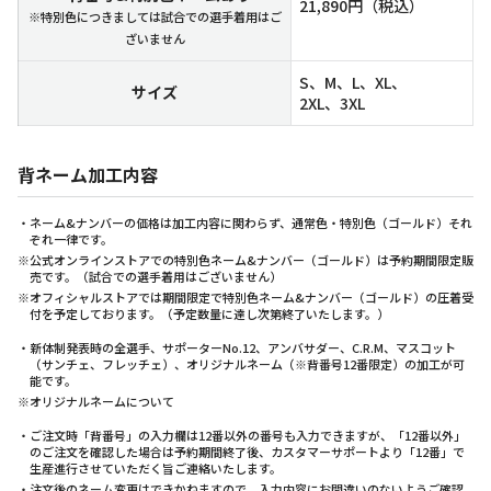
21,890円（税込）
※特別色につきましては試合での選手着用はご
ざいません
S、M、L、XL、
サイズ
2XL、3XL
背ネーム加工内容
・ネーム&ナンバーの価格は加工内容に関わらず、通常色・特別色（ゴールド）それ
ぞれ一律です。
※公式オンラインストアでの特別色ネーム&ナンバー（ゴールド）は予約期間限定販
売です。（試合での選手着用はございません）
※オフィシャルストアでは期間限定で特別色ネーム&ナンバー（ゴールド）の圧着受
付を予定しております。（予定数量に達し次第終了いたします。）
・新体制発表時の全選手、サポーターNo.12、アンバサダー、C.R.M、マスコット
（サンチェ、フレッチェ）、オリジナルネーム（※背番号12番限定）の加工が可
能です。
※オリジナルネームについて
・ご注文時「背番号」の入力欄は12番以外の番号も入力できますが、「12番以外」
のご注文を確認した場合は予約期間終了後、カスタマーサポートより「12番」で
生産進行させていただく旨ご連絡いたします。
・注文後のネーム変更はできかねますので、入力内容にお間違いのないようご確認