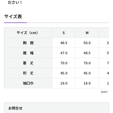
ださい！
サイズ表
サイズ（cm）
S
M
L
胸 囲
46.5
50.0
53.
裾 幅
47.0
48.5
53.
着 丈
70.0
70.0
72.
裄 丈
45.0
45.0
48.
袖口巾
16.0
16.0
17.
（cm）
お問合せ