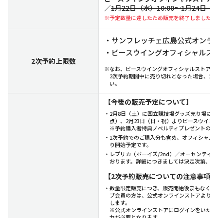
／
1月22日（水）10:00～1月24日（金
※予定数量に達したため販売を終了しました。
・サンフレッチェ広島公式オンライン
・ピースウイングオフィシャルスト
2次予約上限数
※なお、ピースウイングオフィシャルストア一
2次予約期間中に売り切れとなった場合、2月
い。
【今後の販売予定について】
・2月8日（土）に国立競技場グッズ売り場にてレ
点）、2月23日（日・祝）よりピースウイ
※予約購入者特典ノベルティプレゼントの対
・1次予約でのご購入分も含め、オフィシャルスト
り開始予定です。
・レプリカ（ボーイズ/2nd）／オーセンティ
おります。詳細につきましては決定次第、後
【2次予約販売についての注意事項】
・数量限定販売につき、販売開始後まもなく予
ブ会員の方は、公式オンラインストアより事
します。
※公式オンラインストアにログインをいただ
力が必要となります。