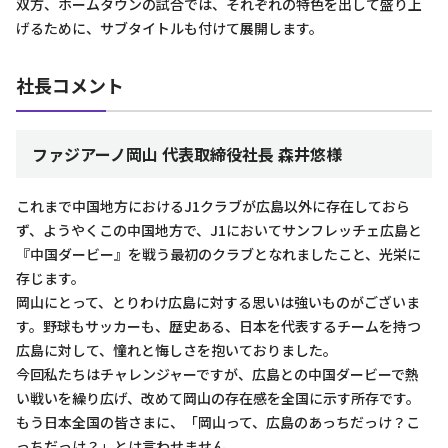
双方、ホームタウンの試合では、それぞれの特色を出して盛り上
げるために、サブタイトルも付けて展開します。
社長コメント
ファジアーノ岡山 代表取締役社長 森井悠様
これまで中国地方におけるJ1クラブが広島以外に存在しておら
ず、ようやくこの中国地方で、J1においてサンフレッチェ広島と
『中国ダービー』を戦う最初のクラブとなれましたこと、光栄に
存じます。
岡山にとって、とりわけ広島に対する思いは強いものがございま
す。野球もサッカーも、歴史ある、日本を代表するチームを持つ
広島に対して、憧れと悔しさを抱いておりました。
今回私たちはチャレンジャーですが、広島との中国ダービーで熱
い戦いを繰り広げ、改めて岡山の存在感を全国に示す所存です。
もう日本全国の皆さまに、「岡山って、広島のあっちだっけ？こ
っちだっけ？」とは言わせません。