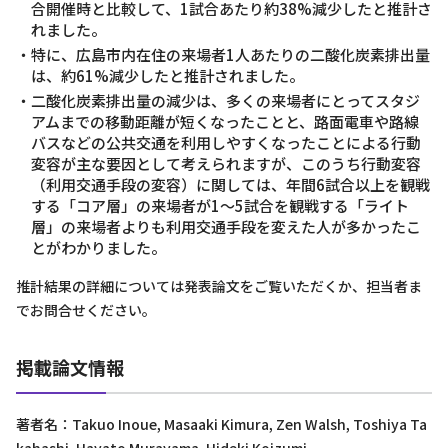
合開催時と比較して、1試合あたり約38%減少したと推計さ
れました。
・特に、広島市内在住の来場者1人あたりの二酸化炭素排出量
は、約61%減少したと推計されました。
・二酸化炭素排出量の減少は、多くの来場者にとってスタジ
アムまでの移動距離が短くなったことと、路面電車や路線
バスなどの公共交通を利用しやすくなったことによる行動
変容が主な要因として考えられますが、このうち行動変容
（利用交通手段の変容）に関しては、年間6試合以上を観戦
する「コア層」の来場者が1〜5試合を観戦する「ライト
層」の来場者よりも利用交通手段を変えた人が多かったこ
とがわかりました。
推計結果の詳細については発表論文をご覧いただくか、担当者ま
でお問合せください。
掲載論文情報
著者名：Takuo Inoue, Masaaki Kimura, Zen Walsh, Toshiya Ta