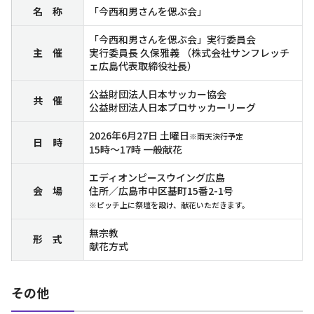
名 称
「今西和男さんを偲ぶ会」
「今西和男さんを偲ぶ会」実行委員会
主 催
実行委員長 久保雅義 （株式会社サンフレッチ
ェ広島代表取締役社長）
公益財団法人日本サッカー協会
共 催
公益財団法人日本プロサッカーリーグ
2026年6月27日 土曜日
※雨天決行予定
日 時
15時～17時 一般献花
エディオンピースウイング広島
会 場
住所／広島市中区基町15番2-1号
※ピッチ上に祭壇を設け、献花いただきます。
無宗教
形 式
献花方式
その他