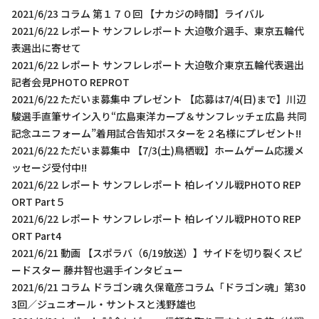
2021/6/23 コラム 第１７０回 【ナカジの時間】ライバル
2021/6/22 レポート サンフレレポート 大迫敬介選手、東京五輪代
表選出に寄せて
2021/6/22 レポート サンフレレポート 大迫敬介東京五輪代表選出
記者会見PHOTO REPROT
2021/6/22 ただいま募集中 プレゼント 【応募は7/4(日)まで】川辺
駿選手直筆サイン入り“広島東洋カープ＆サンフレッチェ広島 共同
記念ユニフォーム”着用試合告知ポスターを２名様にプレゼント!!
2021/6/22 ただいま募集中 【7/3(土)鳥栖戦】ホームゲーム応援メ
ッセージ受付中!!
2021/6/22 レポート サンフレレポート 柏レイソル戦PHOTO REP
ORT Part５
2021/6/22 レポート サンフレレポート 柏レイソル戦PHOTO REP
ORT Part4
2021/6/21 動画 【スポラバ（6/19放送）】サイドを切り裂くスピ
ードスター 藤井智也選手インタビュー
2021/6/21 コラム ドラゴン魂 久保竜彦コラム「ドラゴン魂」第30
3回／ジュニオール・サントスと浅野雄也