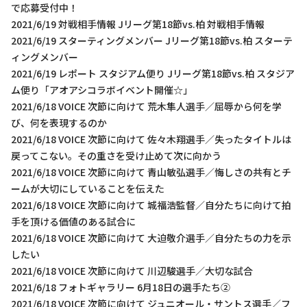
で応募受付中！
2021/6/19 対戦相手情報 Jリーグ第18節vs.柏 対戦相手情報
2021/6/19 スターティングメンバー Jリーグ第18節vs.柏 スターテ
ィングメンバー
2021/6/19 レポート スタジアム便り Jリーグ第18節vs.柏 スタジア
ム便り「アオアシコラボイベント開催☆」
2021/6/18 VOICE 次節に向けて 荒木隼人選手／屈辱から何を学
び、何を表現するのか
2021/6/18 VOICE 次節に向けて 佐々木翔選手／失ったタイトルは
戻ってこない。その重さを受け止めて次に向かう
2021/6/18 VOICE 次節に向けて 青山敏弘選手／悔しさの共有とチ
ームが大切にしていることを伝えた
2021/6/18 VOICE 次節に向けて 城福浩監督／自分たちに向けて拍
手を頂ける価値のある試合に
2021/6/18 VOICE 次節に向けて 大迫敬介選手／自分たちの力を示
したい
2021/6/18 VOICE 次節に向けて 川辺駿選手／大切な試合
2021/6/18 フォトギャラリー 6月18日の選手たち②
2021/6/18 VOICE 次節に向けて ジュニオール・サントス選手／フ