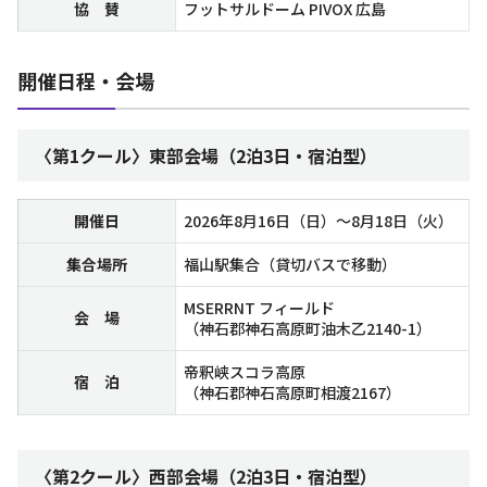
協 賛
フットサルドーム PIVOX 広島
開催日程・会場
〈第1クール〉東部会場（2泊3日・宿泊型）
開催日
2026年8月16日（日）～8月18日（火）
集合場所
福山駅集合（貸切バスで移動）
MSERRNT フィールド
会 場
（神石郡神石高原町油木乙2140-1）
帝釈峡スコラ高原
宿 泊
（神石郡神石高原町相渡2167）
〈第2クール〉西部会場（2泊3日・宿泊型）