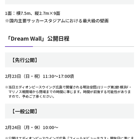
1面：横7.5m、縦2.7m×9面
※国内主要サッカースタジアムにおける最大級の壁画
「Dream Wall」公開日程
【先行公開】
2月23日（日・祝）11:30～17:00頃
※当日エディオンピースウイング広島で開催される明治安田J1リーグ第2節 横浜F・
マリノス戦開場から閉場までの時間に準じます。時間が前後する可能性がありま
すので、予めご了承ください。
【一般公開】
2月24日（月・休）10:00～
※公開はエディオンピースウイング広島「フィールドビューテラス」開放日に準じま