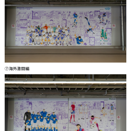
⑦海外激闘編