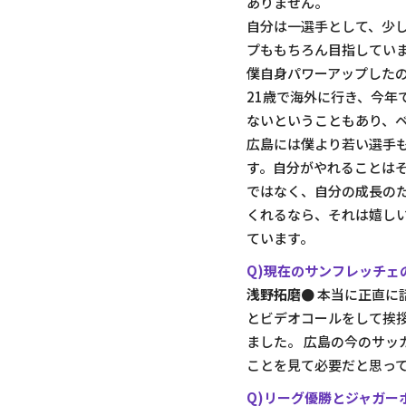
ありません。
自分は一選手として、少
プももちろん目指してい
僕自身パワーアップした
21歳で海外に行き、今年
ないということもあり、
広島には僕より若い選手
す。自分がやれることは
ではなく、自分の成長の
くれるなら、それは嬉しい
ています。
Q)現在のサンフレッチェ
浅野拓磨●
本当に正直に
とビデオコールをして挨
ました。 広島の今のサ
ことを見て必要だと思っ
Q)リーグ優勝とジャガー