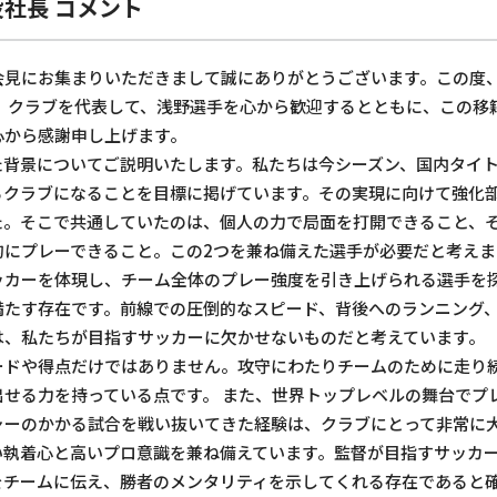
社長 コメント
会見にお集まりいただきまして誠にありがとうございます。この度
。 クラブを代表して、浅野選手を心から歓迎するとともに、この移
心から感謝申し上げます。
た背景についてご説明いたします。私たちは今シーズン、国内タイ
るクラブになることを目標に掲げています。その実現に向けて強化
た。そこで共通していたのは、個人の力で局面を打開できること、
的にプレーできること。この2つを兼ね備えた選手が必要だと考えま
ッカーを体現し、チーム全体のプレー強度を引き上げられる選手を
満たす存在です。前線での圧倒的なスピード、背後へのランニング
は、私たちが目指すサッカーに欠かせないものだと考えています。
ードや得点だけではありません。攻守にわたりチームのために走り
出せる力を持っている点です。 また、世界トップレベルの舞台でプ
ャーのかかる試合を戦い抜いてきた経験は、クラブにとって非常に
い執着心と高いプロ意識を兼ね備えています。監督が目指すサッカ
をチームに伝え、勝者のメンタリティを示してくれる存在であると