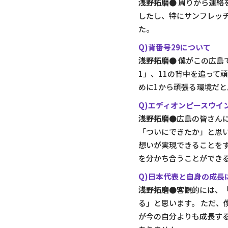
浅野拓磨●
周りから連絡
したし、特にサンフレッ
た。
Q)背番号29について
浅野拓磨●
僕がこの広島で
1」、11の背中を追って
めに1から頑張る環境だ
Q)エディオンピースウイ
浅野拓磨●
広島の皆さん
「ついにできたか」と思
想いが実現できることをす
を分かち合うことができ
Q)日本代表と自身の成長
浅野拓磨●
客観的には、
る」と思います。 ただ
が今の自分よりも成長す