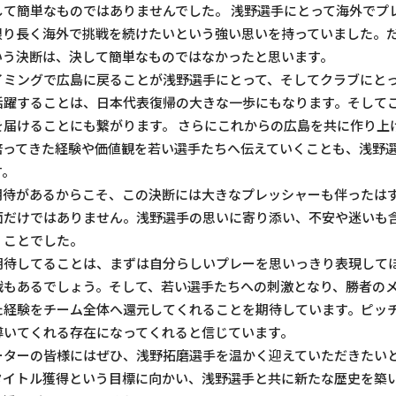
して簡単なものではありませんでした。 浅野選手にとって海外でプ
限り長く海外で挑戦を続けたいという強い思いを持っていました。
いう決断は、決して簡単なものではなかったと思います。
イミングで広島に戻ることが浅野選手にとって、そしてクラブにと
活躍することは、日本代表復帰の大きな一歩にもなります。そして
を届けることにも繋がります。 さらにこれからの広島を共に作り上
培ってきた経験や価値観を若い選手たちへ伝えていくことも、浅野
す。
期待があるからこそ、この決断には大きなプレッシャーも伴ったは
面だけではありません。浅野選手の思いに寄り添い、不安や迷いも
くことでした。
期待してることは、まずは自分らしいプレーを思いっきり表現して
戦もあるでしょう。そして、若い選手たちへの刺激となり、勝者の
た経験をチーム全体へ還元してくれることを期待しています。ピッ
導いてくれる存在になってくれると信じています。
ーターの皆様にはぜひ、浅野拓磨選手を温かく迎えていただきたい
タイトル獲得という目標に向かい、浅野選手と共に新たな歴史を築