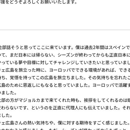
声援をどうぞよろしくお願いいたします。
全部話そうと思ってここに来ています。僕は過去2年間はスペインで
いて、まだ日本には帰らない、シーズンが終わってからも正直日本
かっている夢や目標に対してチャレンジしていきたいと思っていま
チェ広島を旅立った時に、ヨーロッパでできる環境があれば、でき
持ち、覚悟を持ってこの広島を旅立ちました。その気持ちを忘れた
広島のために恩返しにもなると思っていました。ヨーロッパで活躍
いました。
化部の方がマジョルカまで来てくれた時も、挨拶をしてくれるのは
変わらないです、というのを正直に代理人にも伝えていました。そ
ました。
チェ広島さんの熱い気持ちや、僕に対する期待をすごく感じました