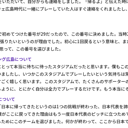
をいただいて、自分からも連絡をしました。「帰るよ」と伝えた時
チェ広島時代に一緒にプレーしていた人はすぐ連絡をくれましたし
初めてつけた番号が29だったので、この番号に決めました。当時2
頑張りたいというのが理由でした。初心に1回戻るという意味と、ま
と思って、この番号を選びました。
ング広島について
にとって本当に待ちに待ったスタジアムだったと思います。僕もこ
いましたし、いつかこのスタジアムでプレーしたいという気持ちは
ごく嬉しく思います。 このスタジアムで、たくさんのサポーター
るように、とにかく自分は全力でプレーするだけです。もう本当に
について
「日本に帰ってきたというのは1つの挑戦が終わった、日本代表を
、僕がここに戻ってきた理由はもう一度日本代表のピッチに立つため
るためにこのチームを選びました。何かが終わって、ここから日本