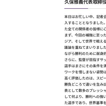
久保雅義代表取締役
本日はお忙しい中、記者
入することとなりました
た全ての関係者の皆様に
まず、今回の補強に至っ
ジア、そして世界で戦え
議論を重ねてまいりまし
ながら勝利のために献身
さらに、監督が目指すサ
選手はまさにその条件を
ワークを惜しまない姿勢
高く評価したのは、スピ
勝負どころで違いを生み
表として数多のプレッシ
して何より、勝利への強
た選手であり、世界基準