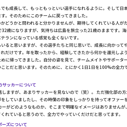
しでも成長して、もっともっといい選手になれるように。そして日
ます。そのためにこのチームに戻ってきました。
のかどうかと問われると分かりませんが、期待してくれている人が
で32歳になりますが、気持ちは広島を旅立った21歳のままです。
ベテランになっている感覚も全くないです。
もいると思いますが、その選手たちと同じ思いで、成長に向かって
それだけです。年を取ったから、経験してきたから何かを還元しよ
ために帰ってきました。自分の姿を見て、チームメイトやサポータ
ことだと思います。そのために、とにかく1日1日を100%の全力
のサッカーについて
話しますが、あまりサッカーを見ないので（笑）。 ただ強化部の方
拶をしていましたし、その時僕の印象をしっかりを持ってオファー
ッカーがどのようなものか、そこまで明確なイメージはありませんが
てくれていると思うので、全力でやっていくだけだと思ってます。
ポーズについて