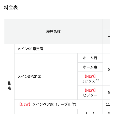
料金表
座席名称
一
メインSS指定席
ホーム西
ホーム東
5,
【NEW】
メインS指定席
※1
ミックス
指
定
【NEW】
5,
ビジター
【NEW】
メインペア席（テーブル付）
11,
大 人
3,