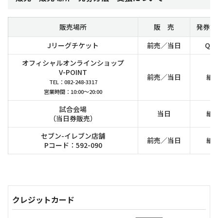
販売場所
販 売
発券方
Jリーグチケット
前売／当日
QR
オフィシャルオンラインショップ
V-POINT
前売／当日
紙
TEL：082-248-3317
営業時間：10:00～20:00
試合会場
当日
紙
（当日券販売）
セブン-イレブン店舗
前売／当日
紙
Pコード：592-090
クレジットカード