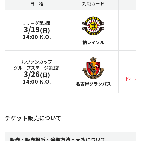
日 程
対戦カード
Jリーグ第5節
3/19
(日)
14:00 K.O.
柏レイソル
ルヴァンカップ
グループステージ第2節
3/26
(日)
【シーズン
14:00 K.O.
名古屋グランパス
チケット販売について
販売・販売場所・発券方法・支払について