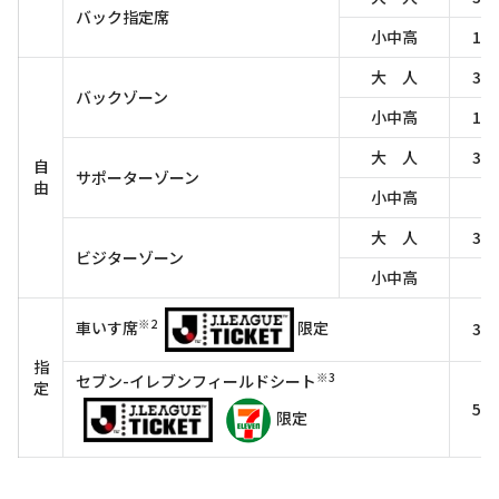
バック指定席
小中高
1,
大 人
3,
バックゾーン
小中高
1,
大 人
3,
自
サポーターゾーン
由
小中高
5
大 人
3,
ビジターゾーン
小中高
5
※2
車いす席
限定
3,
指
※3
セブン-イレブンフィールドシート
定
5,
限定