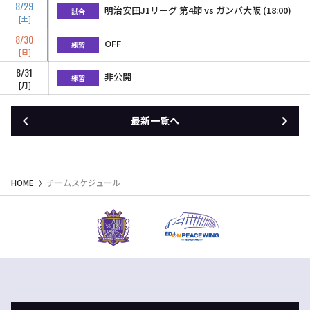
8/29
明治安田J1リーグ 第4節 vs ガンバ大阪 (18:00)
試合
土
8/30
OFF
練習
日
8/31
非公開
練習
月
最新一覧へ
HOME
チームスケジュール