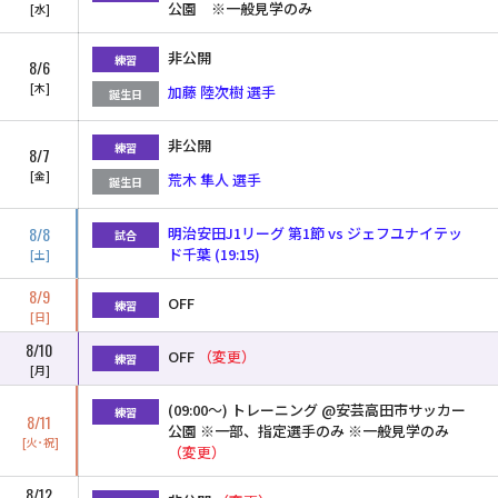
公園 ※一般見学のみ
水
非公開
練習
8/6
木
加藤 陸次樹 選手
誕生日
非公開
練習
8/7
金
荒木 隼人 選手
誕生日
8/8
明治安田J1リーグ 第1節 vs ジェフユナイテッ
試合
ド千葉 (19:15)
土
8/9
OFF
練習
日
8/10
OFF
（変更）
練習
月
(09:00〜) トレーニング @安芸高田市サッカー
練習
8/11
公園 ※一部、指定選手のみ ※一般見学のみ
火･祝
（変更）
8/12