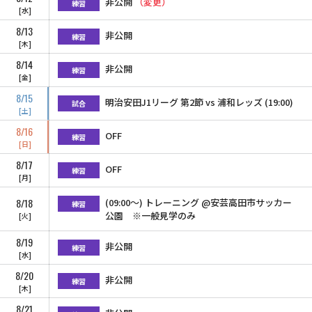
非公開
（変更）
練習
水
8/13
非公開
練習
木
8/14
非公開
練習
金
8/15
明治安田J1リーグ 第2節 vs 浦和レッズ (19:00)
試合
土
8/16
OFF
練習
日
8/17
OFF
練習
月
8/18
(09:00〜) トレーニング @安芸高田市サッカー
練習
公園 ※一般見学のみ
火
8/19
非公開
練習
水
8/20
非公開
練習
木
8/21