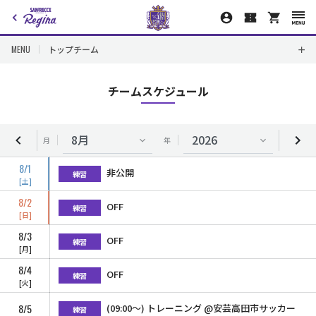
MENU
トップチーム
チームスケジュール
月
年
8/1
非公開
練習
土
8/2
OFF
練習
日
8/3
OFF
練習
月
8/4
OFF
練習
火
8/5
(09:00〜) トレーニング @安芸高田市サッカー
練習