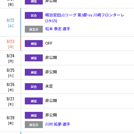
非公開
練習
金
明治安田J1リーグ 第3節 vs 川崎フロンターレ
試合
8/22
(19:15)
土
松本 泰志 選手
誕生日
8/23
OFF
練習
日
8/24
非公開
練習
月
8/25
非公開
練習
火
8/26
未定
試合
水
8/27
非公開
練習
木
非公開
練習
8/28
金
川村 拓夢 選手
誕生日