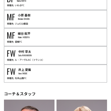
Shota KOFIE
移籍先: いわきFC
MF
小原
基樹
Motoki OHARA
移籍先: ジュビロ磐田
MF
細谷
航平
Kohei HOSOYA
移籍先: 愛媛FC
FW
中村
草太
Sota NAKAMURA
移籍先: ル・アーヴルAC（フランス）
FW
井上
愛簾
Aren INOUE
移籍先: 松本山雅FC
コーチ＆スタッフ