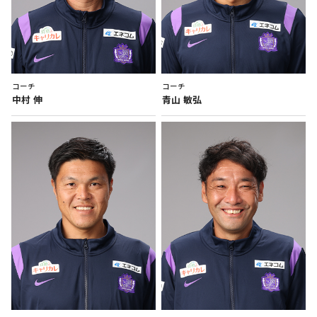
コーチ
コーチ
中村
伸
青山
敏弘