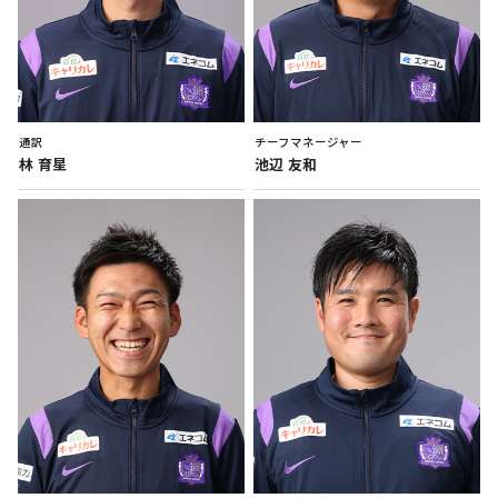
通訳
チーフマネージャー
林
育星
池辺
友和