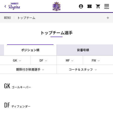
MENU
トップチーム
トップチーム選手
ポジション順
背番号順
GK
DF
MF
FW
期限付き移籍選手
コーチ＆スタッフ
GK
ゴールキーパー
1
21
43
99
DF
ディフェンダー
GK
GK
GK
GK