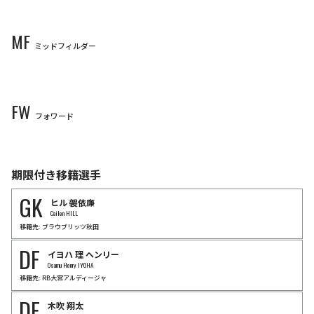
3
4
5
15
大迫
敬介
田中
雄大
16
19
小川
煌
大内
一生
33
37
Keisuke
OSAKO
Yudai
TANAKA
Hikaru
OGAWA
Issei
OUCHI
MF
DF
DF
DF
DF
ミッドフィルダー
DF
DF
DF
DF
山﨑
大地
荒木
隼人
6
7
新井
直人
中野
就斗
8
14
志知
孝明
佐々木
翔
18
32
塩谷
司
キム
ジュソン
Taichi
YAMASAKI
Hayato
ARAKI
35
45
Naoto
ARAI
Shuto
NAKANO
46
Takaaki
SHICHI
Sho
SASAKI
Tsukasa
SHIOTANI
Kim
Jusung
MF
MF
FW
MF
MF
MF
MF
フォワード
MF
MF
MF
川辺
駿
東
俊希
川村
拓夢
松本
泰志
10
11
菅
大輝
越道
草太
22
23
中島
洋太朗
小林
志紋
Hayao
KAWABE
Shunki
HIGASHI
29
41
野口
蓮斗
Takumu
KAWAMURA
Taishi
MATSUMOTO
Daiki
SUGA
Sota
KOSHIMICHI
Yotaro
NAKAJIMA
Shimon
KOBAYASHI
Rento
NOGUCHI
FW
FW
期限付き移籍選手
FW
FW
FW
FW
鈴木
章斗
加藤
陸次樹
GK
セバスティアン
アレー
鮎川
峻
ヒル
袈依廉
浅野
拓磨
前田
直輝
Akito
SUZUKI
Mutsuki
KATO
Cailen HILL
Sebastien
Haller
Shun
AYUKAWA
Takuma
ASANO
Naoki
MAEDA
移籍先: ブラウブリッツ秋田
DF
イヨハ
理
ヘンリー
Osamu Henry IYOHA
移籍先: RB大宮アルディージャ
DF
木吹
翔太