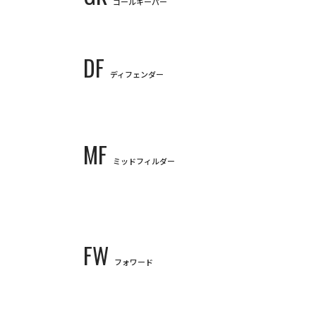
ゴールキーパー
1
2
DF
GK
GK
ディフェンダー
大迫
敬介
田中
3
4
Keisuke
OSAKO
Yudai
T
16
1
DF
DF
MF
DF
DF
ミッドフィルダー
山﨑
大地
荒木
志知
孝明
佐々
Taichi
YAMASAKI
Hayato
A
6
7
Takaaki
SHICHI
Sho
SAS
18
3
46
MF
MF
MF
MF
FW
川辺
駿
東
俊
MF
フォワード
菅
大輝
越道
Hayao
KAWABE
Shunki
野口
蓮斗
Daiki
SUGA
Sota
KOS
10
11
Rento
NOGUCHI