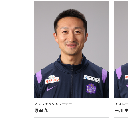
アスレチックトレーナー
アスレ
原田
尭
玉川