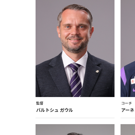
監督
コーチ
バルトシュ
ガウル
アーネ