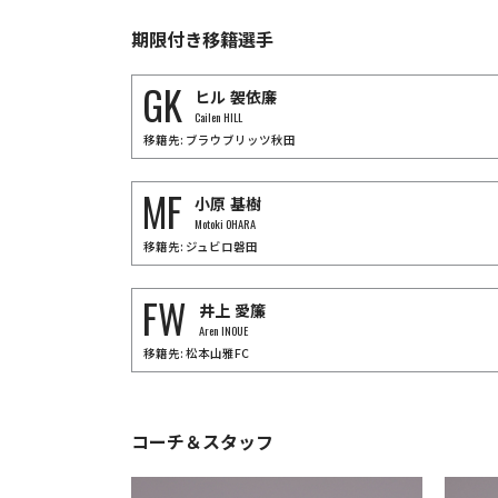
29
4
FW
FW
期限付き移籍選手
FW
FW
鈴木
章斗
加藤
浅野
拓磨
前田
Akito
SUZUKI
Mutsuki
GK
ヒル
袈依廉
Takuma
ASANO
Naoki
M
Cailen HILL
移籍先: ブラウブリッツ秋田
MF
小原
基樹
Motoki OHARA
移籍先: ジュビロ磐田
FW
井上
愛簾
Aren INOUE
移籍先: 松本山雅FC
コーチ＆スタッフ