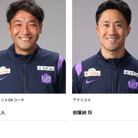
ントGKコーチ
アナリスト
直人
御簾納
将