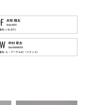
FW
鮎川
峻
Shun
AYUKAWA
F
木吹
翔太
Shota KOFIE
籍先: いわきFC
FW
中村
草太
Sota NAKAMURA
籍先: ル・アーヴルAC（フランス）