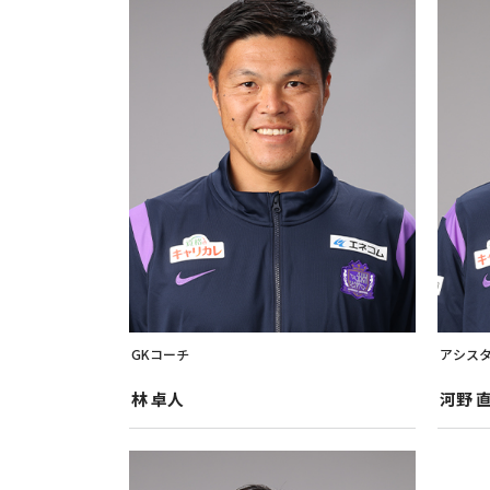
GKコーチ
アシスタ
林
卓人
河野