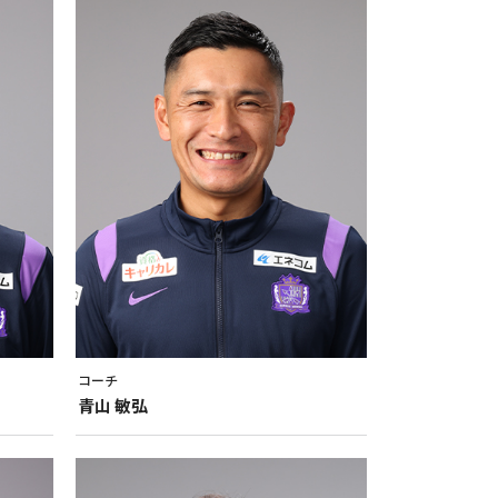
コーチ
青山
敏弘