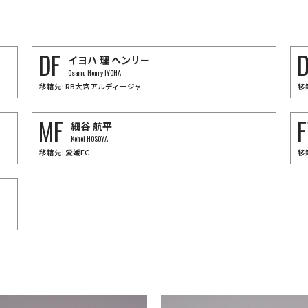
1
FW
陸次樹
セバスティアン
アレー
直輝
KATO
Sebastien
Haller
DF
D
イヨハ
理
ヘンリー
AEDA
Osamu Henry IYOHA
移籍先: RB大宮アルディージャ
移
MF
細谷
航平
Kohei HOSOYA
移籍先: 愛媛FC
移