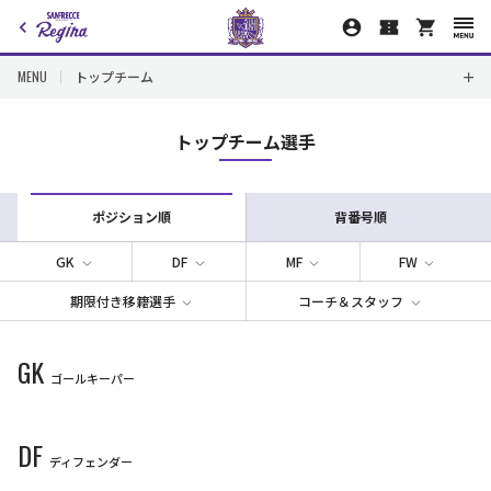
MENU
トップチーム
トップチーム選手
ポジション順
背番号順
GK
DF
MF
FW
期限付き移籍選手
コーチ＆スタッフ
GK
ゴールキーパー
1
21
43
99
DF
ディフェンダー
GK
GK
GK
GK