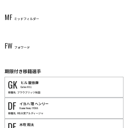
3
4
5
15
大迫
敬介
田中
雄大
16
19
小川
煌
大内
一生
33
37
Keisuke
OSAKO
Yudai
TANAKA
Hikaru
OGAWA
Issei
OUCHI
MF
DF
DF
DF
DF
ミッドフィルダー
DF
DF
DF
DF
山﨑
大地
荒木
隼人
6
7
新井
直人
中野
就斗
8
14
志知
孝明
佐々木
翔
18
32
塩谷
司
キム
ジュソン
Taichi
YAMASAKI
Hayato
ARAKI
35
45
Naoto
ARAI
Shuto
NAKANO
46
Takaaki
SHICHI
Sho
SASAKI
Tsukasa
SHIOTANI
Kim
Jusung
MF
MF
FW
MF
MF
MF
MF
フォワード
MF
MF
MF
川辺
駿
東
俊希
川村
拓夢
松本
泰志
10
11
菅
大輝
越道
草太
22
23
中島
洋太朗
小林
志紋
Hayao
KAWABE
Shunki
HIGASHI
29
41
野口
蓮斗
Takumu
KAWAMURA
Taishi
MATSUMOTO
Daiki
SUGA
Sota
KOSHIMICHI
Yotaro
NAKAJIMA
Shimon
KOBAYASHI
Rento
NOGUCHI
FW
FW
期限付き移籍選手
FW
FW
FW
FW
鈴木
章斗
加藤
陸次樹
GK
セバスティアン
アレー
鮎川
峻
ヒル
袈依廉
浅野
拓磨
前田
直輝
Akito
SUZUKI
Mutsuki
KATO
Cailen HILL
Sebastien
Haller
Shun
AYUKAWA
Takuma
ASANO
Naoki
MAEDA
移籍先: ブラウブリッツ秋田
DF
イヨハ
理
ヘンリー
Osamu Henry IYOHA
移籍先: RB大宮アルディージャ
DF
木吹
翔太