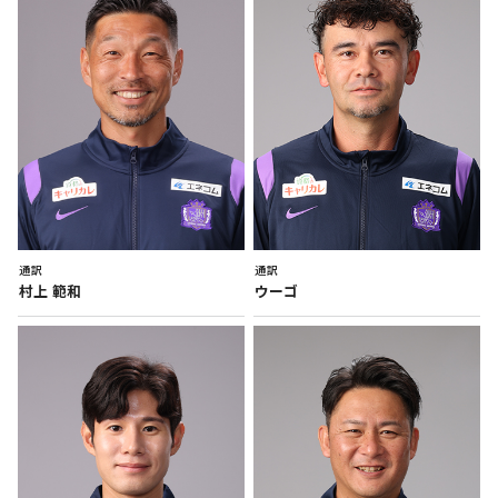
通訳
通訳
村上
範和
ウーゴ