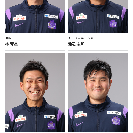
通訳
チーフマネージャー
林
育星
池辺
友和