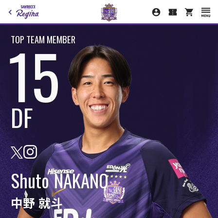
15
TOP TEAM MEMBER
DF
Shuto
NAKANO
中野
就斗