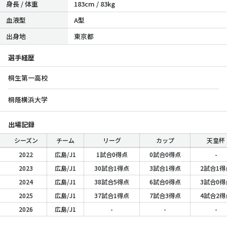
身長 / 体重
183cm / 83kg
血液型
A型
出身地
東京都
選手経歴
桐生第一高校
桐蔭横浜大学
出場記録
シーズン
チーム
リーグ
カップ
天皇杯
2022
広島/J1
1試合0得点
0試合0得点
-
2023
広島/J1
30試合1得点
3試合1得点
2試合1得
2024
広島/J1
38試合5得点
6試合0得点
3試合0得
2025
広島/J1
37試合1得点
7試合3得点
4試合2得
2026
広島/J1
-
-
-