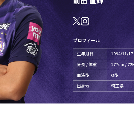
前田
直輝
プロフィール
生年月日
1994/11/17
身長 / 体重
177cm / 72
血液型
O型
出身地
埼玉県