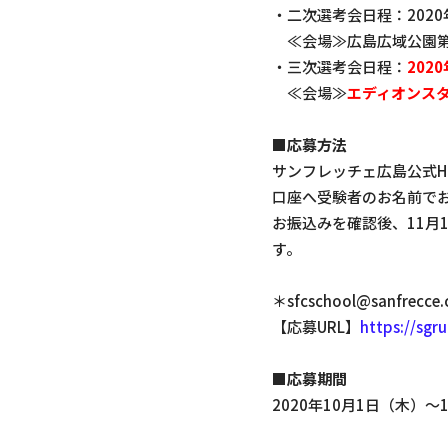
・二次選考会日程：2020年1
≪会場≫広島広域公園第
・三次選考会日程：
202
≪会場≫
エディオンス
■応募方法
サンフレッチェ広島公式H
口座へ受験者のお名前で
お振込みを確認後、11月
す。
＊sfcschool@sanf
【応募URL】
https://sgr
■応募期間
2020年10月1日（木）～1