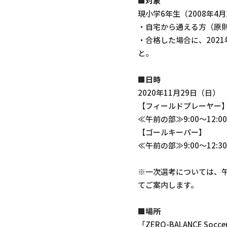
■対象
現小学6年生（2008年4月
・自宅から通える方（原
・合格した場合に、202
と。
■日時
2020年11月29日（日）
【フィールドプレーヤー
≪午前の部≫9:00～12:00
【ゴールキーパー】
≪午前の部≫9:00～12:30
※一次選考については、
てご案内します。
■場所
「ZERO-BALANCE So