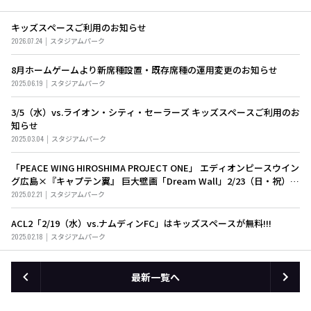
キッズスペースご利用のお知らせ
2026.07.24
スタジアムパーク
8月ホームゲームより新席種設置・既存席種の運用変更のお知らせ
2025.06.19
スタジアムパーク
3/5（水）vs.ライオン・シティ・セーラーズ キッズスペースご利用のお
知らせ
2025.03.04
スタジアムパーク
「PEACE WING HIROSHIMA PROJECT ONE」 エディオンピースウイン
グ広島×『キャプテン翼』 巨大壁画「Dream Wall」2/23（日・祝）公
開！
2025.02.21
スタジアムパーク
ACL2「2/19（水）vs.ナムディンFC」はキッズスペースが無料!!!
2025.02.18
スタジアムパーク
最新一覧へ