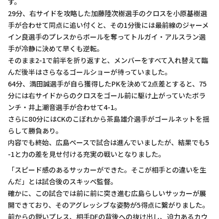
す。
29分、右サイドを攻略した加藤陸次樹選手のクロスを小原基樹選
手が合わせて同点に追い付くと、その1分後には最前線のジャーメ
イン良選手のプレスからボールを奪ってトルガイ・アルスラン選
手が冷静に決めて早くも逆転。
そのまま2-1で前半を折り返すと、メンバーをすべて入れ替えて臨
んだ後半はさらなるゴールショーが待っていました。
64分、満田誠選手が自ら獲得したPKを決めて2点差とすると、75
分には右サイドからのクロスをゴール前に駆け上がっていたボラ
ンチ・井上潮音選手が合わせて4-1。
さらに80分にはCKのこぼれから茶島雄介選手がゴールネットを揺
らして勝負あり。
内容でも終始、広島ペースで試合は進んでいましたが、結果でも5
-1と力の差を見せ付ける充実の戦いとなりました。
「スピード感のあるサッカーができた。そこが相手との違いを生
んだ」とは試合後のスキッベ監督。
確かに、この試合では前に前に突き進む広島らしいサッカーが展
開できており、そのアグレッシブな姿勢が5得点に繋がりました。
前からの鋭いプレス、相手DFの背後への抜け出し、迫力あるカウ